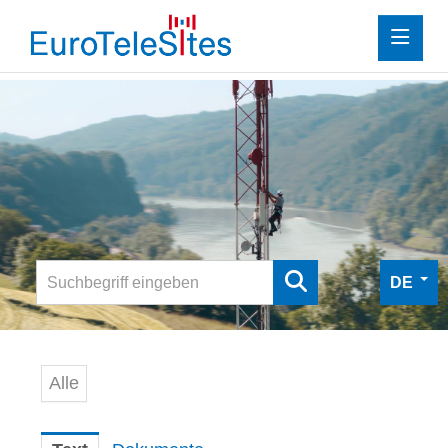
Investor Relations
Presse
Downloads
Mediathek
Digitale Pressemappe
DE
Kontakt
Alle