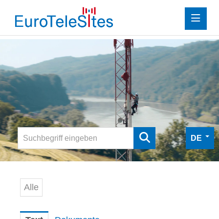
Investor Relations
Presse
Downloads
Mediathek
Digitale Pressemappe
DE
Kontakt
Alle